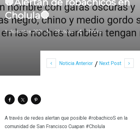
🛑Alertan de robachicos en
Cholula🛑
11 diciembre, 2021
38 Views
Shares
Noticia Anterior
Next Post
A través de redes alertan que posible #robachicoS en la
comunidad de San Francisco Cuapan #Cholula