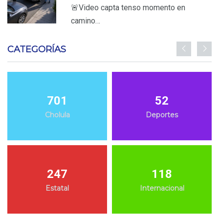
🚨Video capta tenso momento en
camino…
CATEGORÍAS
701
52
Cholula
Deportes
247
118
Estatal
Internacional