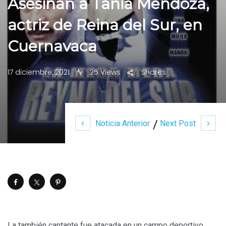
Asesinan a Tania Mendoza,
actriz de Reina del Sur, en
Cuernavaca
17 diciembre, 2021
25 Views
Shares
Noticia Anterior
Next Post
La también cantante fue atacada en un campo deportivo