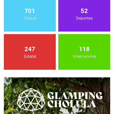
701
52
Cholula
Deportes
247
118
Estatal
Internacional