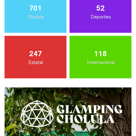
701
52
Cholula
Deportes
247
118
Estatal
Internacional