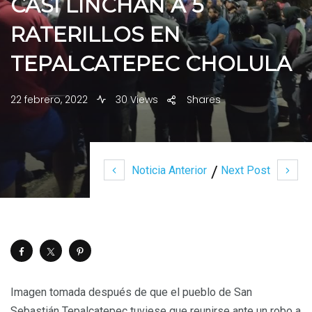
CASI LINCHAN A 5
RATERILLOS EN
TEPALCATEPEC CHOLULA
22 febrero, 2022
30 Views
Shares
Noticia Anterior
Next Post
Imagen tomada después de que el pueblo de San
Sebastián Tepalcatepec tuviese que reunirse ante un robo a