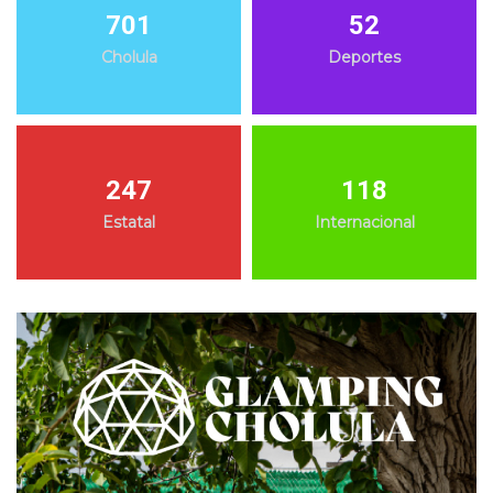
701
52
Cholula
Deportes
247
118
Estatal
Internacional