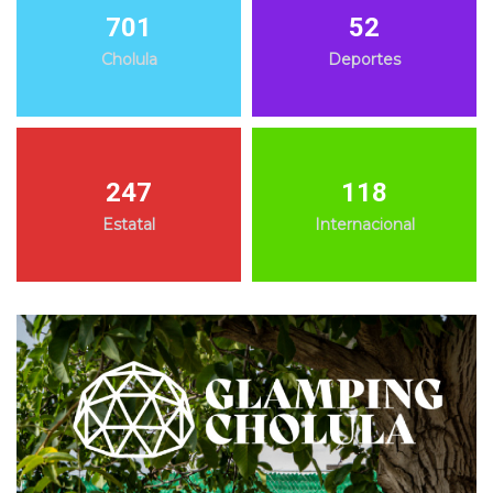
701
52
Cholula
Deportes
247
118
Estatal
Internacional