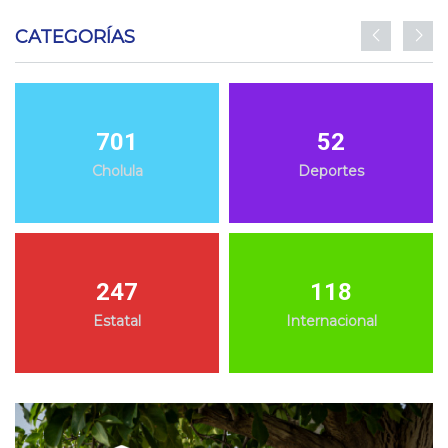
CATEGORÍAS
701
52
Cholula
Deportes
247
118
Estatal
Internacional