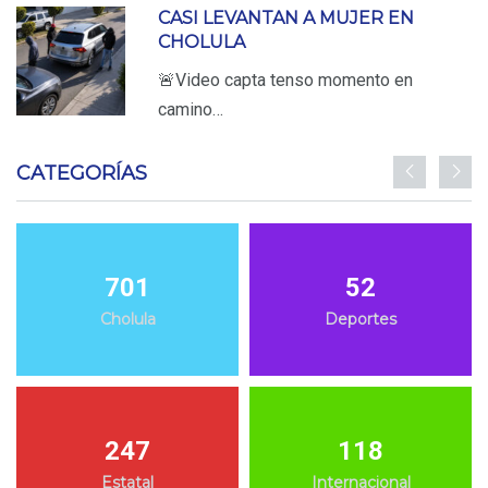
CASI LEVANTAN A MUJER EN
CHOLULA
🚨Video capta tenso momento en
camino…
CATEGORÍAS
701
52
Cholula
Deportes
247
118
Estatal
Internacional