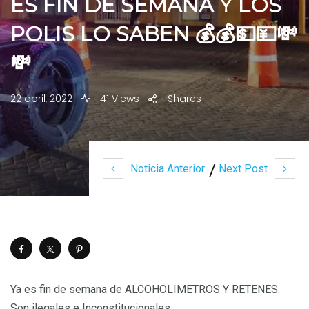
ES FIN DE SEMANA Y LOS
POLIS LO SABEN 💰💰💵💴💸
💸
22 abril, 2022
41 Views
Shares
Noticia Anterior
Next Post
Ya es fin de semana de ALCOHOLIMETROS Y RETENES.
Son ilegales e Inconstitucionales.