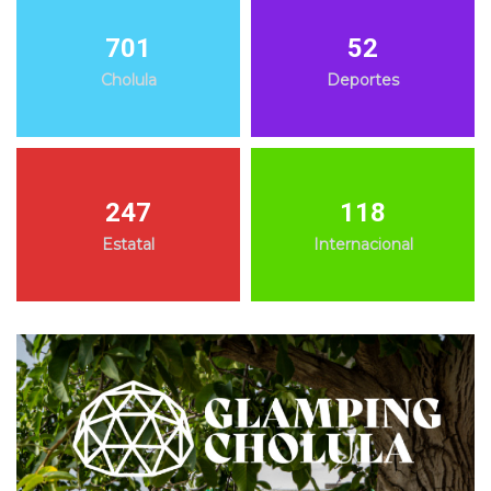
701
52
Cholula
Deportes
247
118
Estatal
Internacional