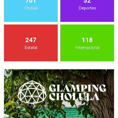
701
52
Cholula
Deportes
247
118
Estatal
Internacional