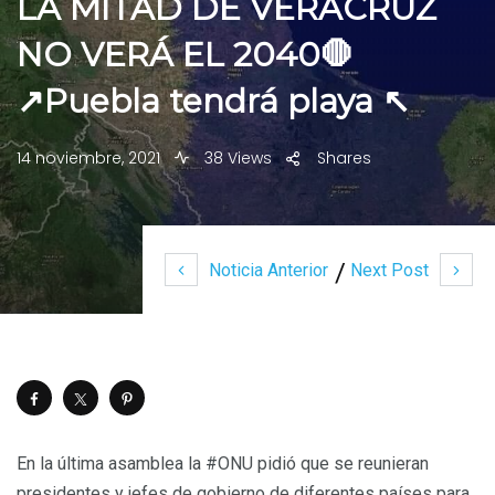
LA MITAD DE VERACRUZ
NO VERÁ EL 2040🛑
↗️Puebla tendrá playa ↖️
14 noviembre, 2021
38 Views
Shares
Noticia Anterior
Next Post
En la última asamblea la #ONU pidió que se reunieran
presidentes y jefes de gobierno de diferentes países para