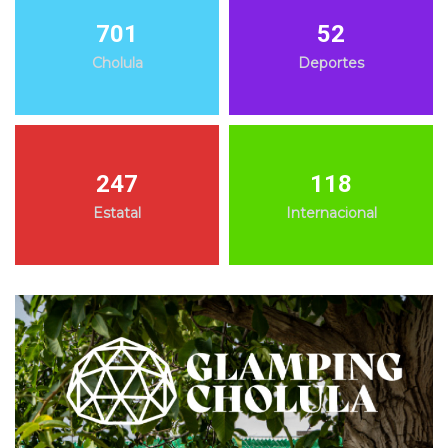
701
52
Cholula
Deportes
247
118
Estatal
Internacional