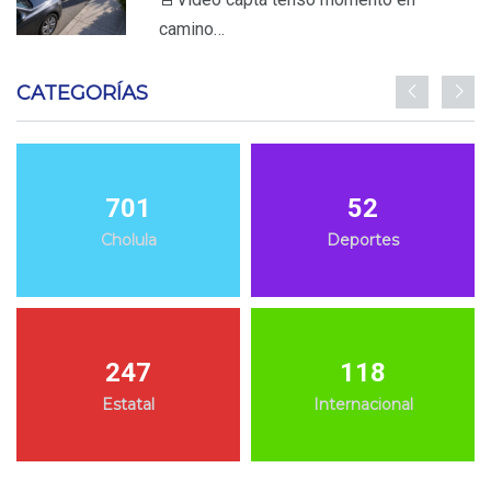
camino…
CATEGORÍAS
701
52
Cholula
Deportes
247
118
Estatal
Internacional