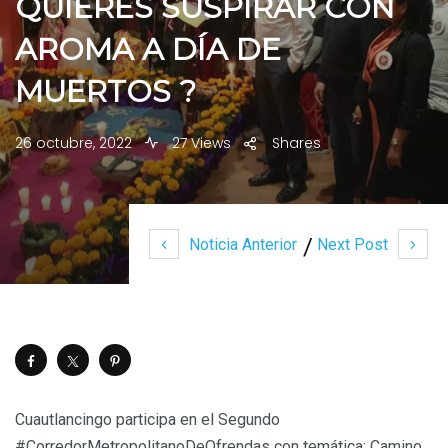
QUIERES SUSPIRAR CON
AROMA A DÍA DE
MUERTOS ?
26 octubre, 2022
27 Views
Shares
Noticia Anterior
Next Post
Cuautlancingo participa en el Segundo
#CorredorMetropolitanoDeOfrendas con temática: Camino