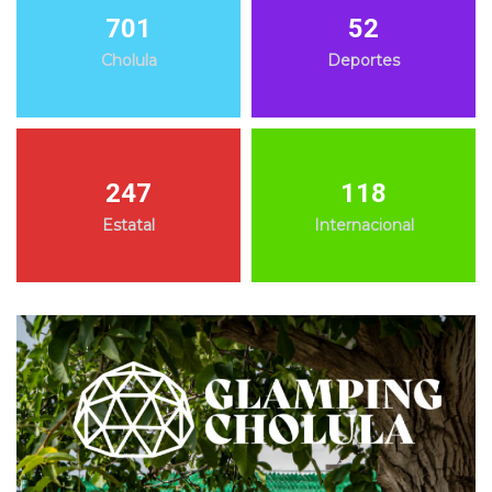
701
52
Cholula
Deportes
247
118
Estatal
Internacional