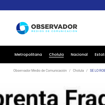
Metropolitana
Cholula
Nacional
Estat
Observador Medio de Comunicación
/
Cholula
/
SE LO RO