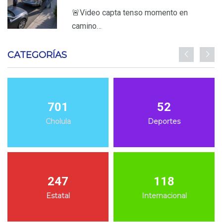
🚨Video capta tenso momento en
camino…
CATEGORÍAS
701
52
Cholula
Deportes
247
118
Estatal
Internacional