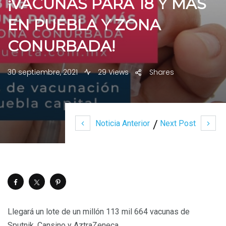
¡VACUNAS PARA 18 Y MÁS
EN PUEBLA Y ZONA
CONURBADA!
30 septiembre, 2021
29 Views
Shares
Noticia Anterior
Next Post
Llegará un lote de un millón 113 mil 664 vacunas de
Sputnik, Cansino y AztraZeneca.