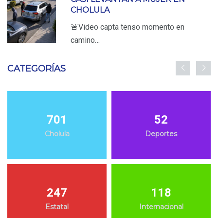
CHOLULA
🚨Video capta tenso momento en
camino…
CATEGORÍAS
701
52
Cholula
Deportes
247
118
Estatal
Internacional