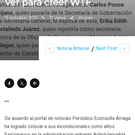
Ver para creer WTF
12 octubre, 2021
31 Views
Shares
Noticia Anterior
Next Post
👀
De acuerdo al portal de noticias Periódico Econsulta Arriaga
ha logrado colocar a sus incondicionales como altos
funcionarios en la administración entrante #cholulapuebla