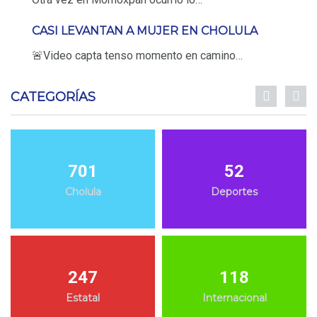
CASI LEVANTAN A MUJER EN CHOLULA
🚨Video capta tenso momento en camino…
CATEGORÍAS
701
52
Cholula
Deportes
247
118
Estatal
Internacional