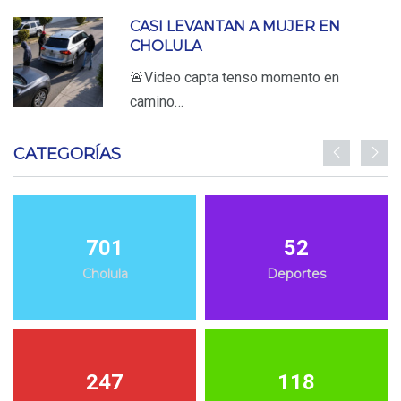
CASI LEVANTAN A MUJER EN
CHOLULA
🚨Video capta tenso momento en
camino…
CATEGORÍAS
701
52
Cholula
Deportes
247
118