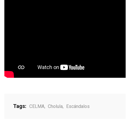
Tags:
CELMA
,
Cholula
,
Escándalos