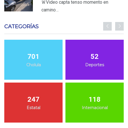
🚨Video capta tenso momento en
camino…
CATEGORÍAS
701
52
Cholula
Deportes
247
118
Estatal
Internacional