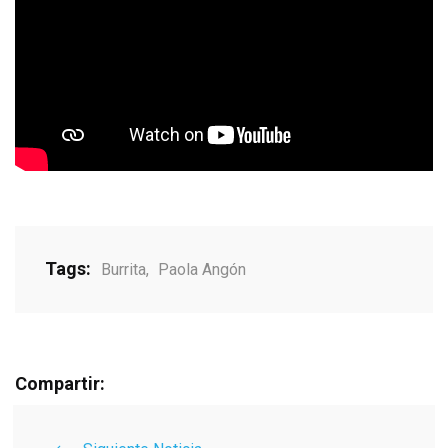
Tags:
Burrita
,
Paola Angón
Compartir: