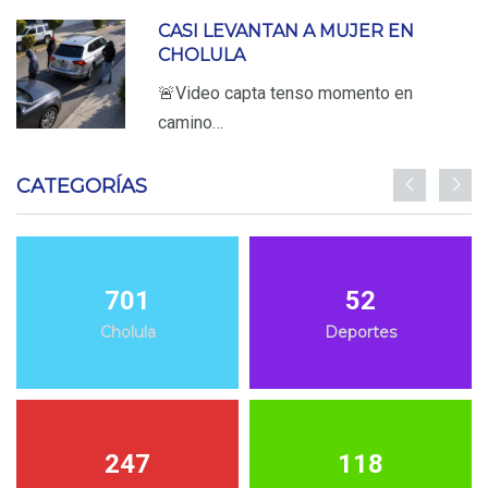
CASI LEVANTAN A MUJER EN
CHOLULA
🚨Video capta tenso momento en
camino…
CATEGORÍAS
701
52
Cholula
Deportes
247
118