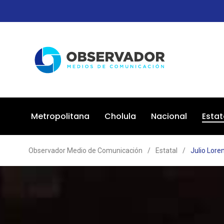
Metropolitana
Cholula
Nacional
Estat
Observador Medio de Comunicación
/
Estatal
/
Julio Lore