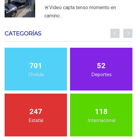
🚨Video capta tenso momento en
camino…
CATEGORÍAS
701
52
Cholula
Deportes
247
118
Estatal
Internacional