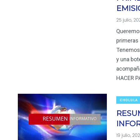
EMIS
25 julio, 20
Queremos
primeras 
Tenemos 
y una bot
acompaña
HACER P
CHOLULA
RESU
INFO
19 julio, 20