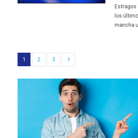
Estragos 
los últim
mancha u
1
2
3