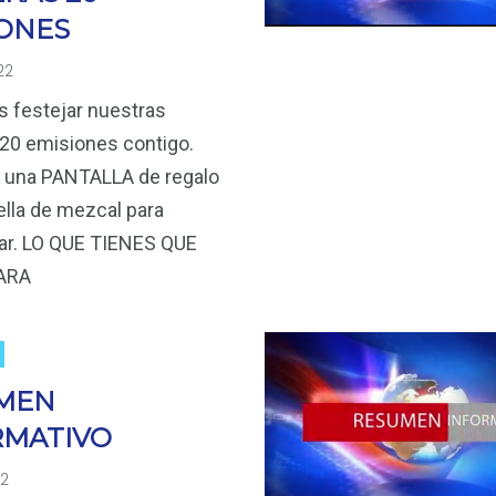
IONES
22
 festejar nuestras
20 emisiones contigo.
una PANTALLA de regalo
ella de mezcal para
r. LO QUE TIENES QUE
ARA
MEN
RMATIVO
22