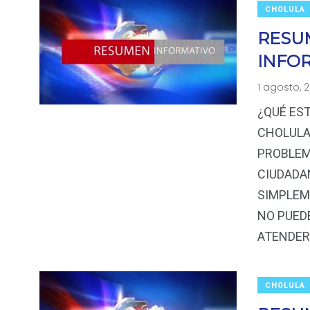
CHOLULA
RESU
INFO
1 agosto, 
¿QUÉ ES
CHOLULA
PROBLEM
CIUDADA
SIMPLEM
NO PUED
ATENDER 
CHOLULA