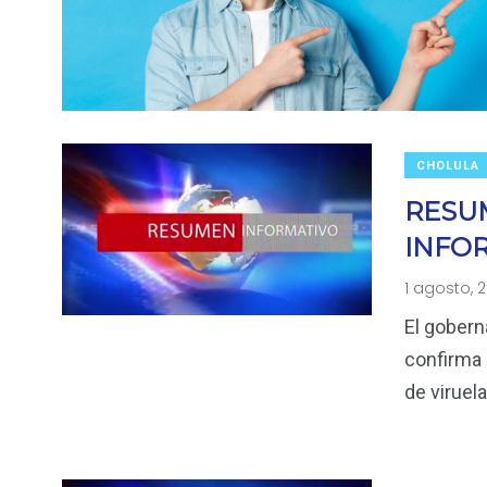
CHOLULA
RESU
INFO
1 agosto, 
El gobern
confirma 
de viruela